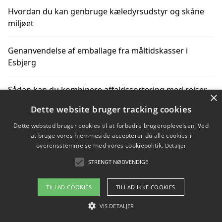
Hvordan du kan genbruge kæledyrsudstyr og skåne
miljøet
Genanvendelse af emballage fra måltidskasser i
Esbjerg
Sådan kan du kombinere affaldssortering med rejser
×
og oplevelser i naturen
Dette website bruger tracking cookies
Dette websted bruger cookies til at forbedre brugeroplevelsen. Ved
Hvordan affaldssortering kan bidrage til co2 reduktion
at bruge vores hjemmeside accepterer du alle cookies i
overensstemmelse med vores cookiepolitik.
Detaljer
STRENGT NØDVENDIGE
Copyright 2026 - Pilanto Aps
TILLAD COOKIES
TILLAD IKKE COOKIES
Om / kontakt
Blog
Betingelser
VIS DETALJER