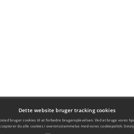
Dette website bruger tracking cookies
sted bruger cookies til at forbedre brugeroplevelsen. Ved at bruge vores 
ccepterer du alle cookies i overensstemmelse med vores cookiepolitik.
Detalj