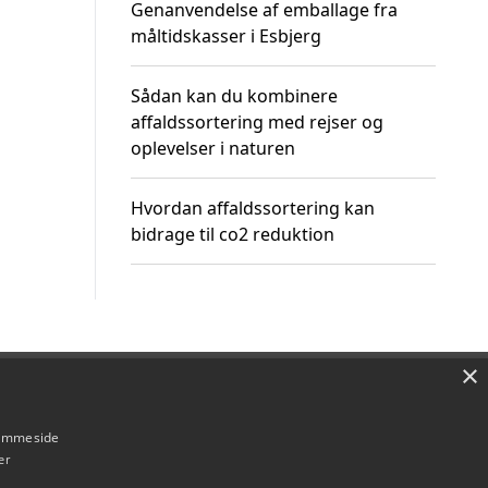
Genanvendelse af emballage fra
måltidskasser i Esbjerg
Sådan kan du kombinere
affaldssortering med rejser og
oplevelser i naturen
Hvordan affaldssortering kan
bidrage til co2 reduktion
×
Om / kontakt
Blog
Betingelser
hjemmeside
er