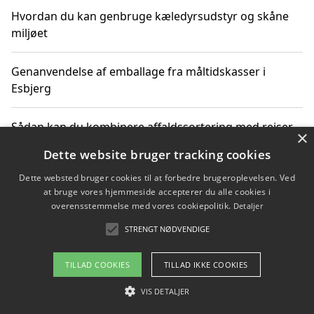
Hvordan du kan genbruge kæledyrsudstyr og skåne
miljøet
Genanvendelse af emballage fra måltidskasser i
Esbjerg
Sådan kan du kombinere affaldssortering med rejser
×
og oplevelser i naturen
Dette website bruger tracking cookies
Dette websted bruger cookies til at forbedre brugeroplevelsen. Ved
Hvordan affaldssortering kan bidrage til co2 reduktion
at bruge vores hjemmeside accepterer du alle cookies i
overensstemmelse med vores cookiepolitik.
Detaljer
STRENGT NØDVENDIGE
Copyright 2026 - Pilanto Aps
TILLAD COOKIES
TILLAD IKKE COOKIES
Om / kontakt
Blog
Betingelser
VIS DETALJER