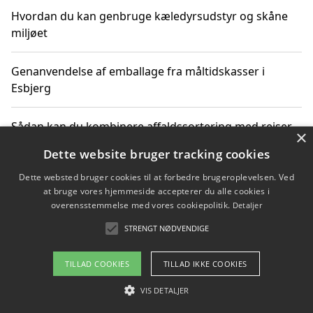
Hvordan du kan genbruge kæledyrsudstyr og skåne
miljøet
Genanvendelse af emballage fra måltidskasser i
Esbjerg
Sådan kan du kombinere affaldssortering med rejser
×
og oplevelser i naturen
Dette website bruger tracking cookies
Dette websted bruger cookies til at forbedre brugeroplevelsen. Ved
Hvordan affaldssortering kan bidrage til co2 reduktion
at bruge vores hjemmeside accepterer du alle cookies i
overensstemmelse med vores cookiepolitik.
Detaljer
STRENGT NØDVENDIGE
Copyright 2026 - Pilanto Aps
TILLAD COOKIES
TILLAD IKKE COOKIES
Om / kontakt
Blog
Betingelser
VIS DETALJER