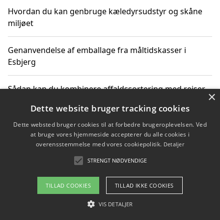
Hvordan du kan genbruge kæledyrsudstyr og skåne
miljøet
Genanvendelse af emballage fra måltidskasser i
Esbjerg
Sådan kan du kombinere affaldssortering med rejser
×
og oplevelser i naturen
Dette website bruger tracking cookies
Dette websted bruger cookies til at forbedre brugeroplevelsen. Ved
Hvordan affaldssortering kan bidrage til co2 reduktion
at bruge vores hjemmeside accepterer du alle cookies i
overensstemmelse med vores cookiepolitik.
Detaljer
STRENGT NØDVENDIGE
Copyright 2026 - Pilanto Aps
TILLAD COOKIES
TILLAD IKKE COOKIES
Om / kontakt
Blog
Betingelser
VIS DETALJER