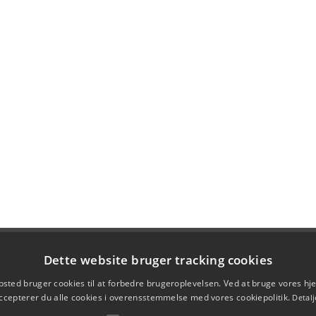
Dette website bruger tracking cookies
sted bruger cookies til at forbedre brugeroplevelsen. Ved at bruge vores 
ccepterer du alle cookies i overensstemmelse med vores cookiepolitik.
Detalj