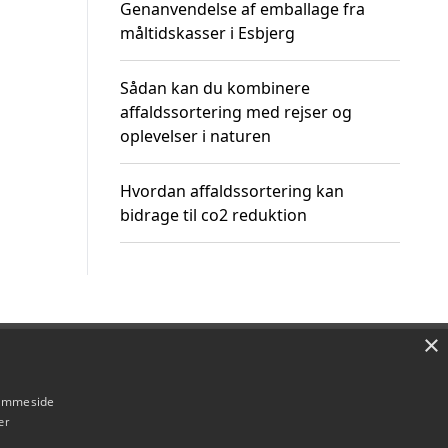
Genanvendelse af emballage fra
måltidskasser i Esbjerg
Sådan kan du kombinere
affaldssortering med rejser og
oplevelser i naturen
Hvordan affaldssortering kan
bidrage til co2 reduktion
×
Om / kontakt
Blog
Betingelser
hjemmeside
er