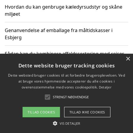
Hvordan du kan genbruge kæledyrsudstyr og skåne
miljøet
Genanvendelse af emballage fra måltidskasser i
Esbjerg
Sådan kan du kombinere affaldssortering med rejser
×
og oplevelser i naturen
Dette website bruger tracking cookies
Dette websted bruger cookies til at forbedre brugeroplevelsen. Ved
Hvordan affaldssortering kan bidrage til co2 reduktion
at bruge vores hjemmeside accepterer du alle cookies i
overensstemmelse med vores cookiepolitik.
Detaljer
STRENGT NØDVENDIGE
Copyright 2026 - Pilanto Aps
TILLAD COOKIES
TILLAD IKKE COOKIES
Om / kontakt
Blog
Betingelser
VIS DETALJER