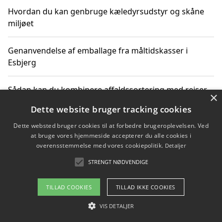
Hvordan du kan genbruge kæledyrsudstyr og skåne
miljøet
Genanvendelse af emballage fra måltidskasser i
Esbjerg
Sådan kan du kombinere affaldssortering med rejser
×
og oplevelser i naturen
Dette website bruger tracking cookies
Dette websted bruger cookies til at forbedre brugeroplevelsen. Ved
Hvordan affaldssortering kan bidrage til co2 reduktion
at bruge vores hjemmeside accepterer du alle cookies i
overensstemmelse med vores cookiepolitik.
Detaljer
STRENGT NØDVENDIGE
Copyright 2026 - Pilanto Aps
TILLAD COOKIES
TILLAD IKKE COOKIES
Om / kontakt
Blog
Betingelser
VIS DETALJER