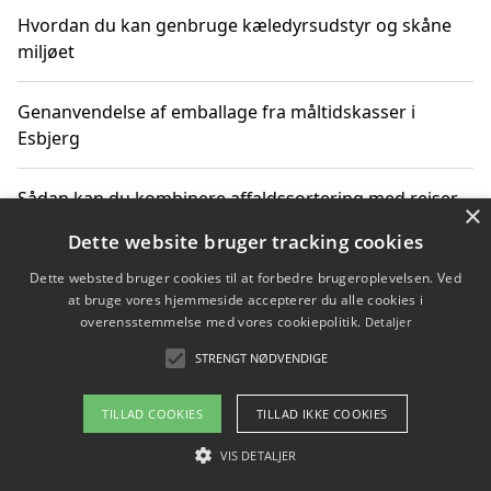
Hvordan du kan genbruge kæledyrsudstyr og skåne
miljøet
Genanvendelse af emballage fra måltidskasser i
Esbjerg
Sådan kan du kombinere affaldssortering med rejser
×
og oplevelser i naturen
Dette website bruger tracking cookies
Dette websted bruger cookies til at forbedre brugeroplevelsen. Ved
Hvordan affaldssortering kan bidrage til co2 reduktion
at bruge vores hjemmeside accepterer du alle cookies i
overensstemmelse med vores cookiepolitik.
Detaljer
STRENGT NØDVENDIGE
Copyright 2026 - Pilanto Aps
TILLAD COOKIES
TILLAD IKKE COOKIES
Om / kontakt
Blog
Betingelser
VIS DETALJER