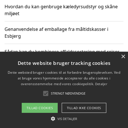
Hvordan du kan genbruge kæledyrsudstyr og skåne
miljøet
Genanvendelse af emballage fra måltidskasser i
Esbjerg
Sådan kan du kombinere affaldssortering med rejser
×
og oplevelser i naturen
Dette website bruger tracking cookies
Dette websted bruger cookies til at forbedre brugeroplevelsen. Ved
Hvordan affaldssortering kan bidrage til co2 reduktion
at bruge vores hjemmeside accepterer du alle cookies i
overensstemmelse med vores cookiepolitik.
Detaljer
STRENGT NØDVENDIGE
Copyright 2026 - Pilanto Aps
TILLAD COOKIES
TILLAD IKKE COOKIES
Om / kontakt
Blog
Betingelser
VIS DETALJER