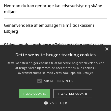
Hvordan du kan genbruge kæledyrsudstyr og skåne
miljøet
Genanvendelse af emballage fra måltidskasser i
Esbjerg
Sådan kan du kombinere affaldssortering med rejser
×
og oplevelser i naturen
Dette website bruger tracking cookies
Dette websted bruger cookies til at forbedre brugeroplevelsen. Ved
Hvordan affaldssortering kan bidrage til co2 reduktion
at bruge vores hjemmeside accepterer du alle cookies i
overensstemmelse med vores cookiepolitik.
Detaljer
STRENGT NØDVENDIGE
Copyright 2026 - Pilanto Aps
TILLAD COOKIES
TILLAD IKKE COOKIES
Om / kontakt
Blog
Betingelser
VIS DETALJER