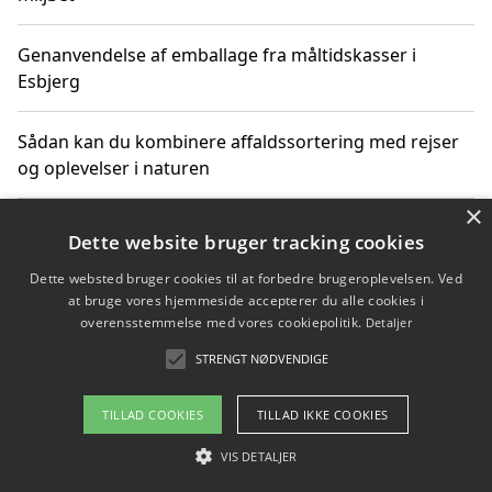
Genanvendelse af emballage fra måltidskasser i
Esbjerg
Sådan kan du kombinere affaldssortering med rejser
og oplevelser i naturen
×
Hvordan affaldssortering kan bidrage til co2 reduktion
Dette website bruger tracking cookies
Dette websted bruger cookies til at forbedre brugeroplevelsen. Ved
at bruge vores hjemmeside accepterer du alle cookies i
overensstemmelse med vores cookiepolitik.
Detaljer
Copyright 2026 - Pilanto Aps
STRENGT NØDVENDIGE
Om / kontakt
Blog
Betingelser
TILLAD COOKIES
TILLAD IKKE COOKIES
VIS DETALJER