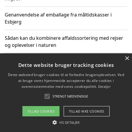
Genanvendelse af emballage fra måltidskasser i
Esbjerg
Sådan kan du kombinere affaldssortering med rejser
og oplevelser i naturen
×
Hvordan affaldssortering kan bidrage til co2 reduktion
Dette website bruger tracking cookies
Dette websted bruger cookies til at forbedre brugeroplevelsen. Ved
at bruge vores hjemmeside accepterer du alle cookies i
overensstemmelse med vores cookiepolitik.
Detaljer
Copyright 2026 - Pilanto Aps
STRENGT NØDVENDIGE
Om / kontakt
Blog
Betingelser
TILLAD COOKIES
TILLAD IKKE COOKIES
VIS DETALJER