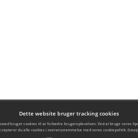
Dette website bruger tracking cookies
sted bruger cookies til at forbedre brugeroplevelsen. Ved at bruge vores 
ccepterer du alle cookies i overensstemmelse med vores cookiepolitik.
Detalj