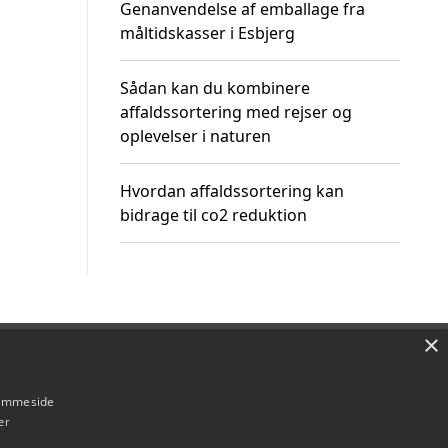
Genanvendelse af emballage fra
måltidskasser i Esbjerg
Sådan kan du kombinere
affaldssortering med rejser og
oplevelser i naturen
Hvordan affaldssortering kan
bidrage til co2 reduktion
×
Om / kontakt
Blog
Betingelser
hjemmeside
er