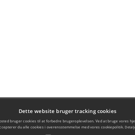
Dette website bruger tracking cookies
sted bruger cookies til at forbedre brugeroplevelsen. Ved at bruge vores 
ccepterer du alle cookies i overensstemmelse med vores cookiepolitik.
Detalj