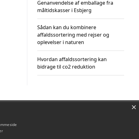
Genanvendelse af emballage fra
måltidskasser i Esbjerg
Sådan kan du kombinere
affaldssortering med rejser og
oplevelser i naturen
Hvordan affaldssortering kan
bidrage til co2 reduktion
×
Om / kontakt
Blog
Betingelser
hjemmeside
er