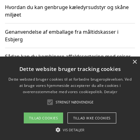
Hvordan du kan genbruge kæledyrsudstyr og skåne
miljøet
Genanvendelse af emballage fra måltidskasser i
Esbjerg
Sådan kan du kombinere affaldssortering med rejser
×
og oplevelser i naturen
Dette website bruger tracking cookies
Dette websted bruger cookies til at forbedre brugeroplevelsen. Ved
Hvordan affaldssortering kan bidrage til co2 reduktion
at bruge vores hjemmeside accepterer du alle cookies i
overensstemmelse med vores cookiepolitik.
Detaljer
STRENGT NØDVENDIGE
Copyright 2026 - Pilanto Aps
TILLAD COOKIES
TILLAD IKKE COOKIES
Om / kontakt
Blog
Betingelser
VIS DETALJER