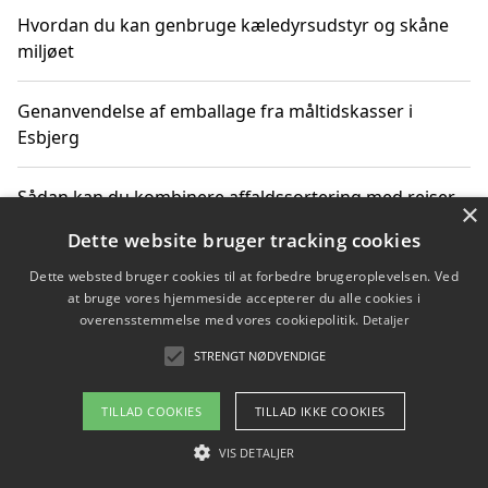
Hvordan du kan genbruge kæledyrsudstyr og skåne
miljøet
Genanvendelse af emballage fra måltidskasser i
Esbjerg
Sådan kan du kombinere affaldssortering med rejser
×
og oplevelser i naturen
Dette website bruger tracking cookies
Dette websted bruger cookies til at forbedre brugeroplevelsen. Ved
Hvordan affaldssortering kan bidrage til co2 reduktion
at bruge vores hjemmeside accepterer du alle cookies i
overensstemmelse med vores cookiepolitik.
Detaljer
STRENGT NØDVENDIGE
Copyright 2026 - Pilanto Aps
TILLAD COOKIES
TILLAD IKKE COOKIES
Om / kontakt
Blog
Betingelser
VIS DETALJER