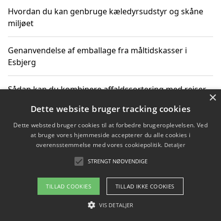
Hvordan du kan genbruge kæledyrsudstyr og skåne
miljøet
Genanvendelse af emballage fra måltidskasser i
Esbjerg
Sådan kan du kombinere affaldssortering med rejser
×
og oplevelser i naturen
Dette website bruger tracking cookies
Dette websted bruger cookies til at forbedre brugeroplevelsen. Ved
Hvordan affaldssortering kan bidrage til co2 reduktion
at bruge vores hjemmeside accepterer du alle cookies i
overensstemmelse med vores cookiepolitik.
Detaljer
STRENGT NØDVENDIGE
Copyright 2026 - Pilanto Aps
TILLAD COOKIES
TILLAD IKKE COOKIES
Om / kontakt
Blog
Betingelser
VIS DETALJER