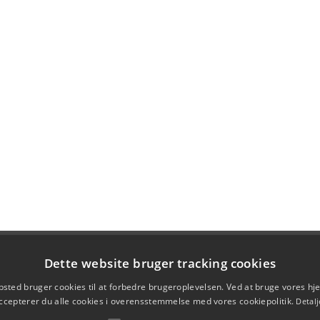
Dette website bruger tracking cookies
sted bruger cookies til at forbedre brugeroplevelsen. Ved at bruge vores 
ccepterer du alle cookies i overensstemmelse med vores cookiepolitik.
Detalj