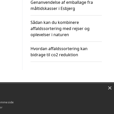
Genanvendelse af emballage fra
måltidskasser i Esbjerg
Sådan kan du kombinere
affaldssortering med rejser og
oplevelser i naturen
Hvordan affaldssortering kan
bidrage til co2 reduktion
×
Om / kontakt
Blog
Betingelser
hjemmeside
er