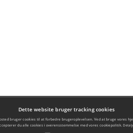
Dette website bruger tracking cookies
sted bruger cookies til at forbedre brugeroplevelsen. Ved at bruge vores 
ccepterer du alle cookies i overensstemmelse med vores cookiepolitik.
Detalj