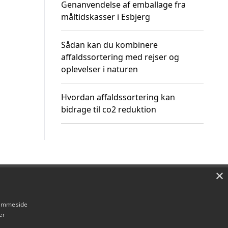
Genanvendelse af emballage fra
måltidskasser i Esbjerg
Sådan kan du kombinere
affaldssortering med rejser og
oplevelser i naturen
Hvordan affaldssortering kan
bidrage til co2 reduktion
×
Om / kontakt
Blog
Betingelser
hjemmeside
er