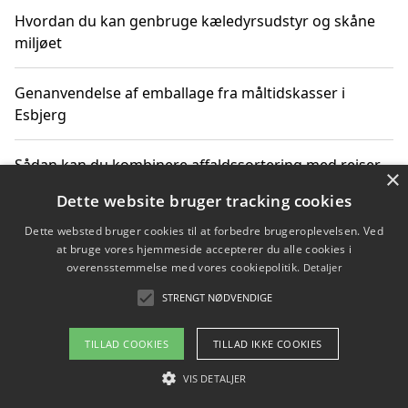
Hvordan du kan genbruge kæledyrsudstyr og skåne
miljøet
Genanvendelse af emballage fra måltidskasser i
Esbjerg
Sådan kan du kombinere affaldssortering med rejser
×
og oplevelser i naturen
Dette website bruger tracking cookies
Dette websted bruger cookies til at forbedre brugeroplevelsen. Ved
Hvordan affaldssortering kan bidrage til co2 reduktion
at bruge vores hjemmeside accepterer du alle cookies i
overensstemmelse med vores cookiepolitik.
Detaljer
STRENGT NØDVENDIGE
Copyright 2026 - Pilanto Aps
TILLAD COOKIES
TILLAD IKKE COOKIES
Om / kontakt
Blog
Betingelser
VIS DETALJER