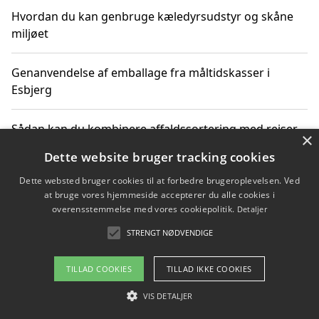
Hvordan du kan genbruge kæledyrsudstyr og skåne
miljøet
Genanvendelse af emballage fra måltidskasser i
Esbjerg
Sådan kan du kombinere affaldssortering med rejser
×
og oplevelser i naturen
Dette website bruger tracking cookies
Dette websted bruger cookies til at forbedre brugeroplevelsen. Ved
Hvordan affaldssortering kan bidrage til co2 reduktion
at bruge vores hjemmeside accepterer du alle cookies i
overensstemmelse med vores cookiepolitik.
Detaljer
STRENGT NØDVENDIGE
Copyright 2026 - Pilanto Aps
TILLAD COOKIES
TILLAD IKKE COOKIES
Om / kontakt
Blog
Betingelser
VIS DETALJER