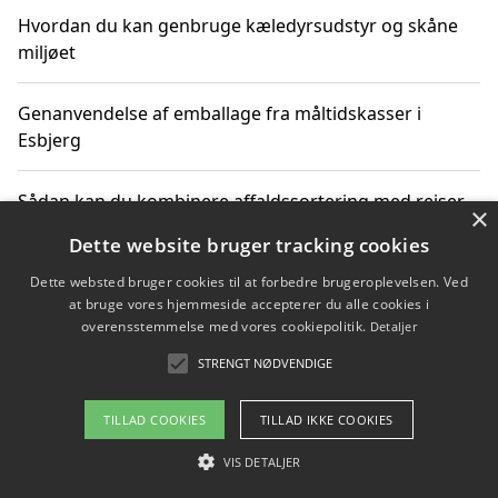
Hvordan du kan genbruge kæledyrsudstyr og skåne
miljøet
Genanvendelse af emballage fra måltidskasser i
Esbjerg
Sådan kan du kombinere affaldssortering med rejser
×
og oplevelser i naturen
Dette website bruger tracking cookies
Dette websted bruger cookies til at forbedre brugeroplevelsen. Ved
Hvordan affaldssortering kan bidrage til co2 reduktion
at bruge vores hjemmeside accepterer du alle cookies i
overensstemmelse med vores cookiepolitik.
Detaljer
STRENGT NØDVENDIGE
Copyright 2026 - Pilanto Aps
TILLAD COOKIES
TILLAD IKKE COOKIES
Om / kontakt
Blog
Betingelser
VIS DETALJER