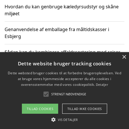
Hvordan du kan genbruge kæledyrsudstyr og skåne
miljøet
Genanvendelse af emballage fra måltidskasser i
Esbjerg
Sådan kan du kombinere affaldssortering med rejser
×
og oplevelser i naturen
Dette website bruger tracking cookies
Dette websted bruger cookies til at forbedre brugeroplevelsen. Ved
Hvordan affaldssortering kan bidrage til co2 reduktion
at bruge vores hjemmeside accepterer du alle cookies i
overensstemmelse med vores cookiepolitik.
Detaljer
STRENGT NØDVENDIGE
Copyright 2026 - Pilanto Aps
TILLAD COOKIES
TILLAD IKKE COOKIES
Om / kontakt
Blog
Betingelser
VIS DETALJER