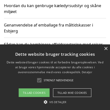
Hvordan du kan genbruge kæledyrsudstyr og skåne
miljøet
Genanvendelse af emballage fra måltidskasser i
Esbjerg
Sådan kan du kombinere affaldssortering med rejser
×
og oplevelser i naturen
Dette website bruger tracking cookies
Dette websted bruger cookies til at forbedre brugeroplevelsen. Ved
Hvordan affaldssortering kan bidrage til co2 reduktion
at bruge vores hjemmeside accepterer du alle cookies i
overensstemmelse med vores cookiepolitik.
Detaljer
STRENGT NØDVENDIGE
Copyright 2026 - Pilanto Aps
TILLAD COOKIES
TILLAD IKKE COOKIES
Om / kontakt
Blog
Betingelser
VIS DETALJER