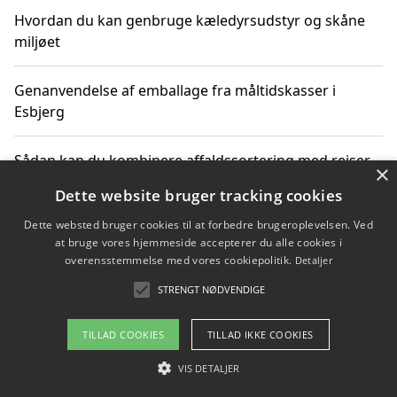
Hvordan du kan genbruge kæledyrsudstyr og skåne
miljøet
Genanvendelse af emballage fra måltidskasser i
Esbjerg
Sådan kan du kombinere affaldssortering med rejser
×
og oplevelser i naturen
Dette website bruger tracking cookies
Dette websted bruger cookies til at forbedre brugeroplevelsen. Ved
Hvordan affaldssortering kan bidrage til co2 reduktion
at bruge vores hjemmeside accepterer du alle cookies i
overensstemmelse med vores cookiepolitik.
Detaljer
STRENGT NØDVENDIGE
Copyright 2026 - Pilanto Aps
TILLAD COOKIES
TILLAD IKKE COOKIES
Om / kontakt
Blog
Betingelser
VIS DETALJER