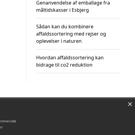
Genanvendelse af emballage fra
måltidskasser i Esbjerg
Sådan kan du kombinere
affaldssortering med rejser og
oplevelser i naturen
Hvordan affaldssortering kan
bidrage til co2 reduktion
×
Om / kontakt
Blog
Betingelser
hjemmeside
er