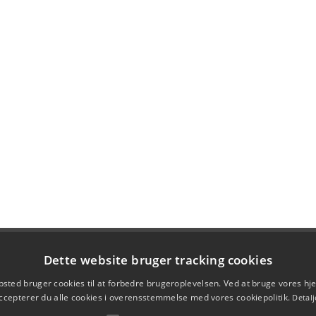
Dette website bruger tracking cookies
sted bruger cookies til at forbedre brugeroplevelsen. Ved at bruge vores 
ccepterer du alle cookies i overensstemmelse med vores cookiepolitik.
Detalj