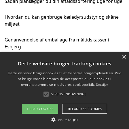
Sådan planlægger du din affaldssortering uge for uge
Hvordan du kan genbruge kæledyrsudstyr og skåne
miljøet
Genanvendelse af emballage fra måltidskasser i
Esbjerg
×
Sådan kan du kombinere affaldssortering med rejser
Dette website bruger tracking cookies
og oplevelser i naturen
Dette websted bruger cookies til at forbedre brugeroplevelsen. Ved
at bruge vores hjemmeside accepterer du alle cookies i
Hvordan affaldssortering kan bidrage til co2 reduktion
overensstemmelse med vores cookiepolitik.
Detaljer
STRENGT NØDVENDIGE
TILLAD COOKIES
TILLAD IKKE COOKIES
Copyright 2026 - Pilanto Aps
Om / kontakt
VIS DETALJER
Blog
Betingelser