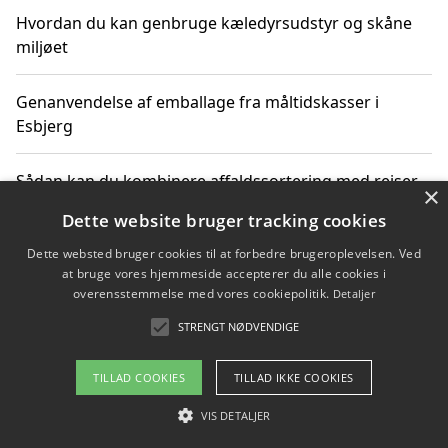
Hvordan du kan genbruge kæledyrsudstyr og skåne
miljøet
Genanvendelse af emballage fra måltidskasser i
Esbjerg
Sådan kan du kombinere affaldssortering med rejser
×
og oplevelser i naturen
Dette website bruger tracking cookies
Dette websted bruger cookies til at forbedre brugeroplevelsen. Ved
Hvordan affaldssortering kan bidrage til co2 reduktion
at bruge vores hjemmeside accepterer du alle cookies i
overensstemmelse med vores cookiepolitik.
Detaljer
STRENGT NØDVENDIGE
Copyright 2026 - Pilanto Aps
TILLAD COOKIES
TILLAD IKKE COOKIES
Om / kontakt
Blog
Betingelser
VIS DETALJER