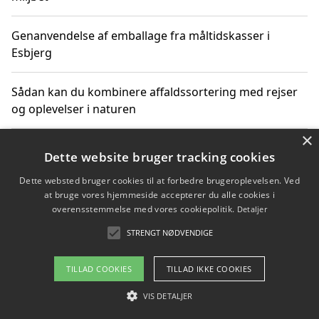
Genanvendelse af emballage fra måltidskasser i
Esbjerg
Sådan kan du kombinere affaldssortering med rejser
og oplevelser i naturen
×
Hvordan affaldssortering kan bidrage til co2 reduktion
Dette website bruger tracking cookies
Dette websted bruger cookies til at forbedre brugeroplevelsen. Ved
at bruge vores hjemmeside accepterer du alle cookies i
overensstemmelse med vores cookiepolitik.
Detaljer
Copyright 2026 - Pilanto Aps
STRENGT NØDVENDIGE
Om / kontakt
Blog
Betingelser
TILLAD COOKIES
TILLAD IKKE COOKIES
VIS DETALJER