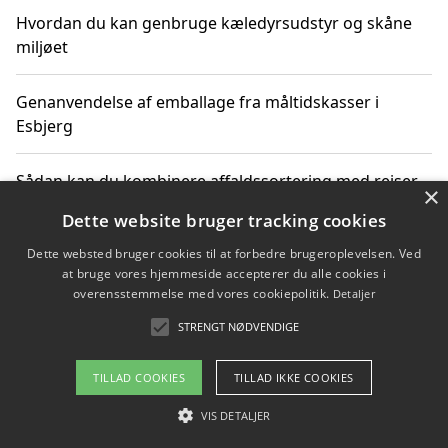
Hvordan du kan genbruge kæledyrsudstyr og skåne
miljøet
Genanvendelse af emballage fra måltidskasser i
Esbjerg
Sådan kan du kombinere affaldssortering med rejser
×
og oplevelser i naturen
Dette website bruger tracking cookies
Dette websted bruger cookies til at forbedre brugeroplevelsen. Ved
Hvordan affaldssortering kan bidrage til co2 reduktion
at bruge vores hjemmeside accepterer du alle cookies i
overensstemmelse med vores cookiepolitik.
Detaljer
STRENGT NØDVENDIGE
Copyright 2026 - Pilanto Aps
TILLAD COOKIES
TILLAD IKKE COOKIES
Om / kontakt
Blog
Betingelser
VIS DETALJER