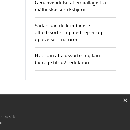
Genanvendelse af emballage fra
måltidskasser i Esbjerg
Sådan kan du kombinere
affaldssortering med rejser og
oplevelser i naturen
Hvordan affaldssortering kan
bidrage til co2 reduktion
×
Om / kontakt
Blog
Betingelser
hjemmeside
er