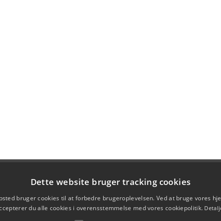
Dette website bruger tracking cookies
sted bruger cookies til at forbedre brugeroplevelsen. Ved at bruge vores 
ccepterer du alle cookies i overensstemmelse med vores cookiepolitik.
Detalj