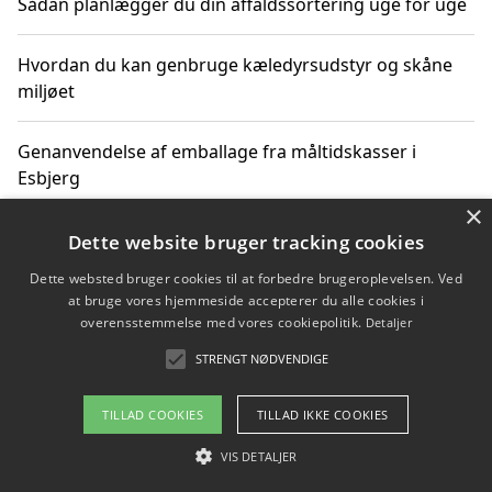
Sådan planlægger du din affaldssortering uge for uge
Hvordan du kan genbruge kæledyrsudstyr og skåne
miljøet
Genanvendelse af emballage fra måltidskasser i
Esbjerg
×
Sådan kan du kombinere affaldssortering med rejser
Dette website bruger tracking cookies
og oplevelser i naturen
Dette websted bruger cookies til at forbedre brugeroplevelsen. Ved
at bruge vores hjemmeside accepterer du alle cookies i
Hvordan affaldssortering kan bidrage til co2 reduktion
overensstemmelse med vores cookiepolitik.
Detaljer
STRENGT NØDVENDIGE
TILLAD COOKIES
TILLAD IKKE COOKIES
Copyright 2026 - Pilanto Aps
Om / kontakt
VIS DETALJER
Blog
Betingelser