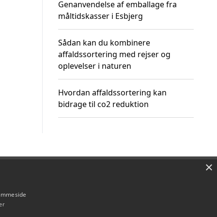
Genanvendelse af emballage fra
måltidskasser i Esbjerg
Sådan kan du kombinere
affaldssortering med rejser og
oplevelser i naturen
Hvordan affaldssortering kan
bidrage til co2 reduktion
×
Om / kontakt
Blog
Betingelser
hjemmeside
er