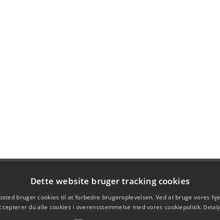
Dette website bruger tracking cookies
sted bruger cookies til at forbedre brugeroplevelsen. Ved at bruge vores 
ccepterer du alle cookies i overensstemmelse med vores cookiepolitik.
Detalj