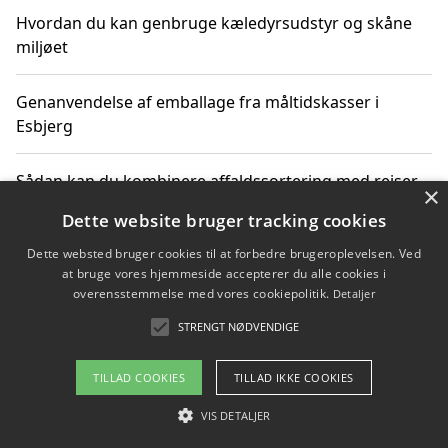
Hvordan du kan genbruge kæledyrsudstyr og skåne
miljøet
Genanvendelse af emballage fra måltidskasser i
Esbjerg
Sådan kan du kombinere affaldssortering med rejser
×
og oplevelser i naturen
Dette website bruger tracking cookies
Dette websted bruger cookies til at forbedre brugeroplevelsen. Ved
Hvordan affaldssortering kan bidrage til co2 reduktion
at bruge vores hjemmeside accepterer du alle cookies i
overensstemmelse med vores cookiepolitik.
Detaljer
STRENGT NØDVENDIGE
Copyright 2026 - Pilanto Aps
TILLAD COOKIES
TILLAD IKKE COOKIES
Om / kontakt
Blog
Betingelser
VIS DETALJER