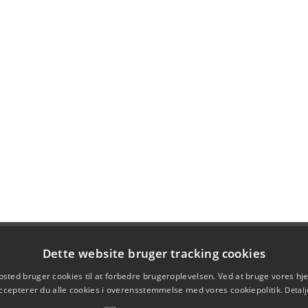
Dette website bruger tracking cookies
sted bruger cookies til at forbedre brugeroplevelsen. Ved at bruge vores 
ccepterer du alle cookies i overensstemmelse med vores cookiepolitik.
Detalj