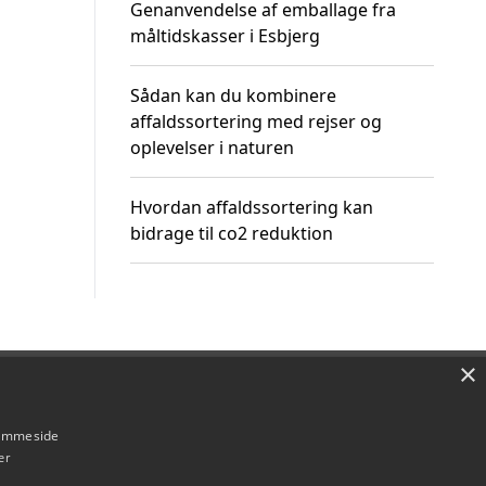
Genanvendelse af emballage fra
måltidskasser i Esbjerg
Sådan kan du kombinere
affaldssortering med rejser og
oplevelser i naturen
Hvordan affaldssortering kan
bidrage til co2 reduktion
×
Om / kontakt
Blog
Betingelser
hjemmeside
er