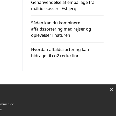
Genanvendelse af emballage fra
måltidskasser i Esbjerg
Sådan kan du kombinere
affaldssortering med rejser og
oplevelser i naturen
Hvordan affaldssortering kan
bidrage til co2 reduktion
×
Om / kontakt
Blog
Betingelser
hjemmeside
er