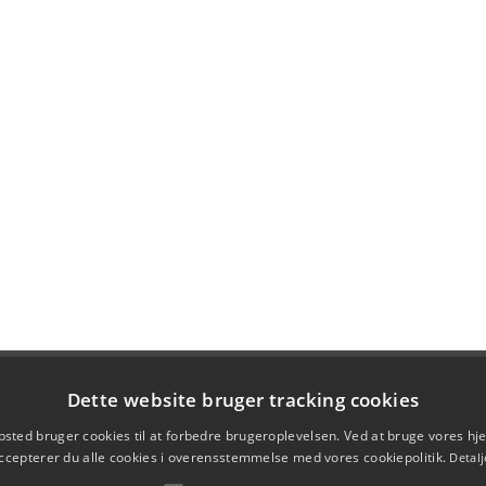
Dette website bruger tracking cookies
sted bruger cookies til at forbedre brugeroplevelsen. Ved at bruge vores 
ccepterer du alle cookies i overensstemmelse med vores cookiepolitik.
Detalj