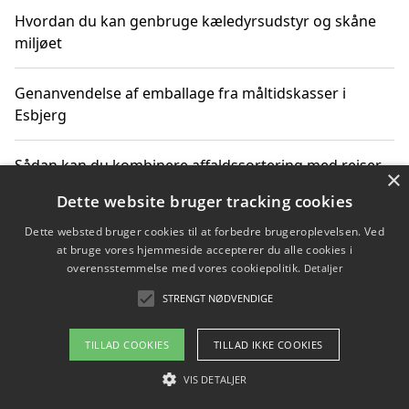
Hvordan du kan genbruge kæledyrsudstyr og skåne
miljøet
Genanvendelse af emballage fra måltidskasser i
Esbjerg
Sådan kan du kombinere affaldssortering med rejser
×
og oplevelser i naturen
Dette website bruger tracking cookies
Dette websted bruger cookies til at forbedre brugeroplevelsen. Ved
Hvordan affaldssortering kan bidrage til co2 reduktion
at bruge vores hjemmeside accepterer du alle cookies i
overensstemmelse med vores cookiepolitik.
Detaljer
STRENGT NØDVENDIGE
Copyright 2026 - Pilanto Aps
TILLAD COOKIES
TILLAD IKKE COOKIES
Om / kontakt
Blog
Betingelser
VIS DETALJER