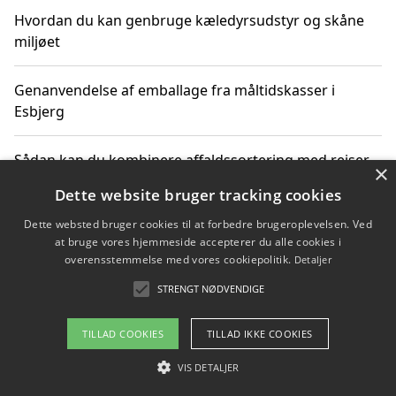
Hvordan du kan genbruge kæledyrsudstyr og skåne
miljøet
Genanvendelse af emballage fra måltidskasser i
Esbjerg
Sådan kan du kombinere affaldssortering med rejser
×
og oplevelser i naturen
Dette website bruger tracking cookies
Dette websted bruger cookies til at forbedre brugeroplevelsen. Ved
Hvordan affaldssortering kan bidrage til co2 reduktion
at bruge vores hjemmeside accepterer du alle cookies i
overensstemmelse med vores cookiepolitik.
Detaljer
STRENGT NØDVENDIGE
Copyright 2026 - Pilanto Aps
TILLAD COOKIES
TILLAD IKKE COOKIES
Om / kontakt
Blog
Betingelser
VIS DETALJER