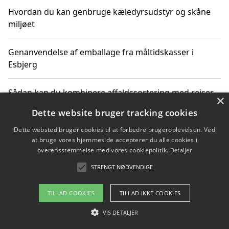
Hvordan du kan genbruge kæledyrsudstyr og skåne
miljøet
Genanvendelse af emballage fra måltidskasser i
Esbjerg
Sådan kan du kombinere affaldssortering med rejser
×
og oplevelser i naturen
Dette website bruger tracking cookies
Dette websted bruger cookies til at forbedre brugeroplevelsen. Ved
Hvordan affaldssortering kan bidrage til co2 reduktion
at bruge vores hjemmeside accepterer du alle cookies i
overensstemmelse med vores cookiepolitik.
Detaljer
STRENGT NØDVENDIGE
Copyright 2026 - Pilanto Aps
TILLAD COOKIES
TILLAD IKKE COOKIES
Om / kontakt
Blog
Betingelser
VIS DETALJER