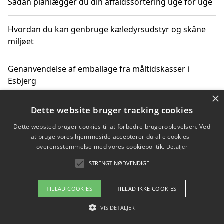
Sådan planlægger du din affaldssortering uge for uge
Hvordan du kan genbruge kæledyrsudstyr og skåne
miljøet
Genanvendelse af emballage fra måltidskasser i
Esbjerg
×
Sådan kan du kombinere affaldssortering med rejser
Dette website bruger tracking cookies
og oplevelser i naturen
Dette websted bruger cookies til at forbedre brugeroplevelsen. Ved
at bruge vores hjemmeside accepterer du alle cookies i
Hvordan affaldssortering kan bidrage til co2 reduktion
overensstemmelse med vores cookiepolitik.
Detaljer
STRENGT NØDVENDIGE
TILLAD COOKIES
TILLAD IKKE COOKIES
Copyright 2026 - Pilanto Aps
Om / kontakt
VIS DETALJER
Blog
Betingelser