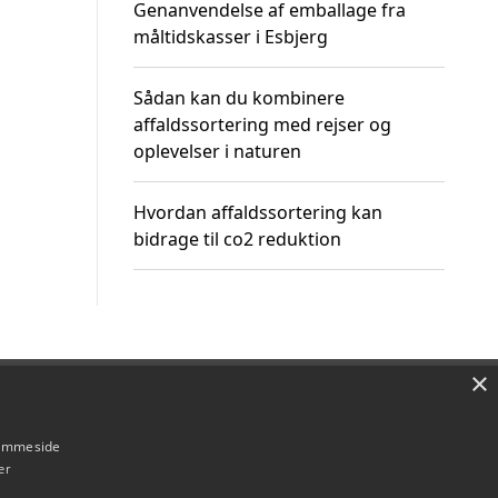
Genanvendelse af emballage fra
måltidskasser i Esbjerg
Sådan kan du kombinere
affaldssortering med rejser og
oplevelser i naturen
Hvordan affaldssortering kan
bidrage til co2 reduktion
×
Om / kontakt
Blog
Betingelser
hjemmeside
er