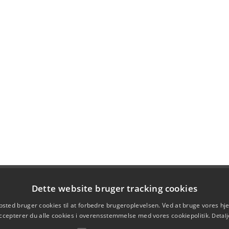
Dette website bruger tracking cookies
sted bruger cookies til at forbedre brugeroplevelsen. Ved at bruge vores 
ccepterer du alle cookies i overensstemmelse med vores cookiepolitik.
Detalj