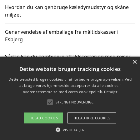
Hvordan du kan genbruge kæledyrsudstyr og skåne
miljøet
Genanvendelse af emballage fra måltidskasser i
Esbjerg
Sådan kan du kombinere affaldssortering med rejser
×
og oplevelser i naturen
Dette website bruger tracking cookies
Dette websted bruger cookies til at forbedre brugeroplevelsen. Ved
Hvordan affaldssortering kan bidrage til co2 reduktion
at bruge vores hjemmeside accepterer du alle cookies i
overensstemmelse med vores cookiepolitik.
Detaljer
STRENGT NØDVENDIGE
Copyright 2026 - Pilanto Aps
TILLAD COOKIES
TILLAD IKKE COOKIES
Om / kontakt
Blog
Betingelser
VIS DETALJER