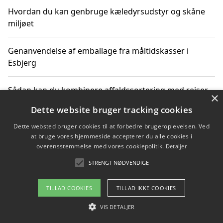
Hvordan du kan genbruge kæledyrsudstyr og skåne
miljøet
Genanvendelse af emballage fra måltidskasser i
Esbjerg
Sådan kan du kombinere affaldssortering med rejser
×
og oplevelser i naturen
Dette website bruger tracking cookies
Dette websted bruger cookies til at forbedre brugeroplevelsen. Ved
Hvordan affaldssortering kan bidrage til co2 reduktion
at bruge vores hjemmeside accepterer du alle cookies i
overensstemmelse med vores cookiepolitik.
Detaljer
STRENGT NØDVENDIGE
Copyright 2026 - Pilanto Aps
TILLAD COOKIES
TILLAD IKKE COOKIES
Om / kontakt
Blog
Betingelser
VIS DETALJER