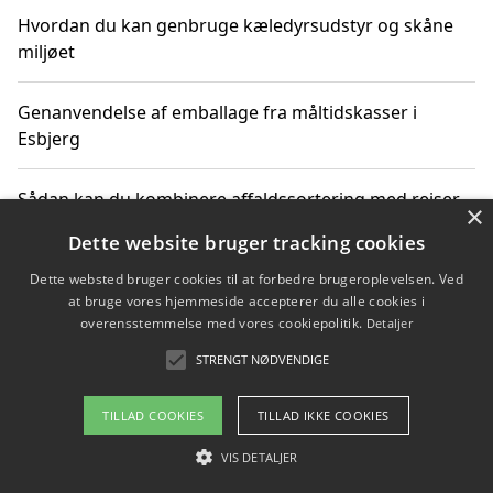
Hvordan du kan genbruge kæledyrsudstyr og skåne
miljøet
Genanvendelse af emballage fra måltidskasser i
Esbjerg
Sådan kan du kombinere affaldssortering med rejser
×
og oplevelser i naturen
Dette website bruger tracking cookies
Dette websted bruger cookies til at forbedre brugeroplevelsen. Ved
Hvordan affaldssortering kan bidrage til co2 reduktion
at bruge vores hjemmeside accepterer du alle cookies i
overensstemmelse med vores cookiepolitik.
Detaljer
STRENGT NØDVENDIGE
Copyright 2026 - Pilanto Aps
TILLAD COOKIES
TILLAD IKKE COOKIES
Om / kontakt
Blog
Betingelser
VIS DETALJER