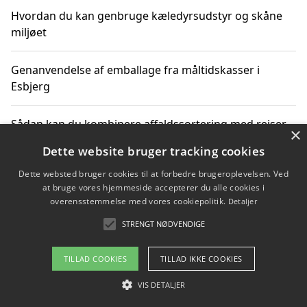
Hvordan du kan genbruge kæledyrsudstyr og skåne
miljøet
Genanvendelse af emballage fra måltidskasser i
Esbjerg
Sådan kan du kombinere affaldssortering med rejser
×
og oplevelser i naturen
Dette website bruger tracking cookies
Dette websted bruger cookies til at forbedre brugeroplevelsen. Ved
Hvordan affaldssortering kan bidrage til co2 reduktion
at bruge vores hjemmeside accepterer du alle cookies i
overensstemmelse med vores cookiepolitik.
Detaljer
STRENGT NØDVENDIGE
Copyright 2026 - Pilanto Aps
TILLAD COOKIES
TILLAD IKKE COOKIES
Om / kontakt
Blog
Betingelser
VIS DETALJER