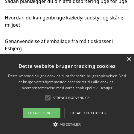
Sådan planlægger du din affaldssortering uge for uge
Hvordan du kan genbruge kæledyrsudstyr og skåne
miljøet
Genanvendelse af emballage fra måltidskasser i
Esbjerg
×
Sådan kan du kombinere affaldssortering med rejser
Dette website bruger tracking cookies
og oplevelser i naturen
Dette websted bruger cookies til at forbedre brugeroplevelsen. Ved
at bruge vores hjemmeside accepterer du alle cookies i
Hvordan affaldssortering kan bidrage til co2 reduktion
overensstemmelse med vores cookiepolitik.
Detaljer
STRENGT NØDVENDIGE
TILLAD COOKIES
TILLAD IKKE COOKIES
Copyright 2026 - Pilanto Aps
Om / kontakt
VIS DETALJER
Blog
Betingelser