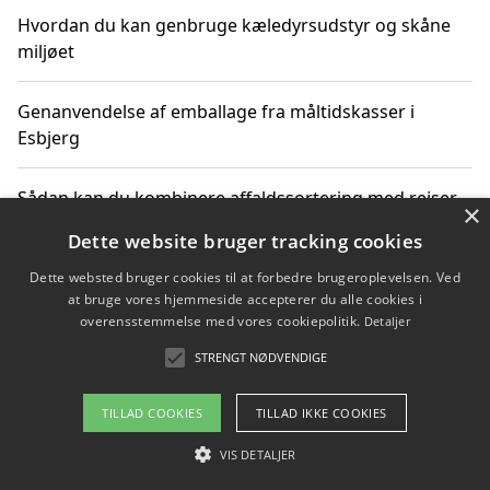
Hvordan du kan genbruge kæledyrsudstyr og skåne
miljøet
Genanvendelse af emballage fra måltidskasser i
Esbjerg
Sådan kan du kombinere affaldssortering med rejser
×
og oplevelser i naturen
Dette website bruger tracking cookies
Dette websted bruger cookies til at forbedre brugeroplevelsen. Ved
Hvordan affaldssortering kan bidrage til co2 reduktion
at bruge vores hjemmeside accepterer du alle cookies i
overensstemmelse med vores cookiepolitik.
Detaljer
STRENGT NØDVENDIGE
Copyright 2026 - Pilanto Aps
TILLAD COOKIES
TILLAD IKKE COOKIES
Om / kontakt
Blog
Betingelser
VIS DETALJER