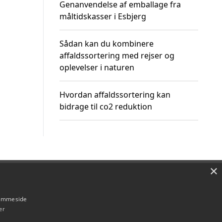
Genanvendelse af emballage fra
måltidskasser i Esbjerg
Sådan kan du kombinere
affaldssortering med rejser og
oplevelser i naturen
Hvordan affaldssortering kan
bidrage til co2 reduktion
×
Om / kontakt
Blog
Betingelser
hjemmeside
er