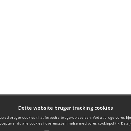
Dette website bruger tracking cookies
sted bruger cookies til at forbedre brugeroplevelsen. Ved at bruge vores 
ccepterer du alle cookies i overensstemmelse med vores cookiepolitik.
Detalj