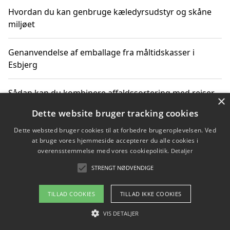
Hvordan du kan genbruge kæledyrsudstyr og skåne
miljøet
Genanvendelse af emballage fra måltidskasser i
Esbjerg
Sådan kan du kombinere affaldssortering med rejser
×
og oplevelser i naturen
Dette website bruger tracking cookies
Dette websted bruger cookies til at forbedre brugeroplevelsen. Ved
Hvordan affaldssortering kan bidrage til co2 reduktion
at bruge vores hjemmeside accepterer du alle cookies i
overensstemmelse med vores cookiepolitik.
Detaljer
STRENGT NØDVENDIGE
Copyright 2026 - Pilanto Aps
TILLAD COOKIES
TILLAD IKKE COOKIES
Om / kontakt
Blog
Betingelser
VIS DETALJER